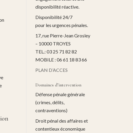
disponibilité réactive.
Disponibilité 24/7
ion
pour les urgences pénales.
17, rue Pierre-Jean Grosley
– 10000 TROYES
TEL.: 03 25 71 82 82
MOBILE : 06 61 18 83 66
PLAN D’ACCES
ve
Domaines d’intervention
e
Défense pénale générale
(crimes, délits,
contraventions)
tion
Droit pénal des affaires et
contentieux économique