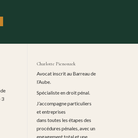
Charlotte Pienonzek
Avocat inscrit au Barreau de
l’Aube.
 de
Spécialiste en droit pénal.
e 3
J’accompagne particuliers
et entreprises
dans toutes les étapes des
procédures pénales, avec un
engagement total et une