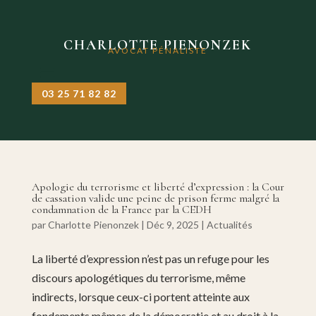
CHARLOTTE PIENONZEK
AVOCAT PÉNALISTE
03 25 71 82 82
Apologie du terrorisme et liberté d’expression : la Cour
de cassation valide une peine de prison ferme malgré la
condamnation de la France par la CEDH
par
Charlotte Pienonzek
|
Déc 9, 2025
|
Actualités
La liberté d’expression n’est pas un refuge pour les
discours apologétiques du terrorisme, même
indirects, lorsque ceux-ci portent atteinte aux
fondements mêmes de la démocratie et au droit à la