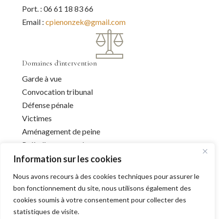
Port. : 06 61 18 83 66
Email :
cpienonzek@gmail.com
Domaines d'intervention
Garde à vue
Convocation tribunal
Défense pénale
Victimes
Aménagement de peine
Préjudice corporel
Information sur les cookies
Nous avons recours à des cookies techniques pour assurer le
Infos utiles
bon fonctionnement du site, nous utilisons également des
cookies soumis à votre consentement pour collecter des
Liens utiles
statistiques de visite.
Mentions légales