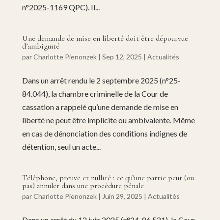
n°2025-1169 QPC). Il...
Une demande de mise en liberté doit être dépourvue
d’ambiguïté
par
Charlotte Pienonzek
|
Sep 12, 2025
|
Actualités
Dans un arrêt rendu le 2 septembre 2025 (n°25-
84.044), la chambre criminelle de la Cour de
cassation a rappelé qu’une demande de mise en
liberté ne peut être implicite ou ambivalente. Même
en cas de dénonciation des conditions indignes de
détention, seul un acte...
Téléphone, preuve et nullité : ce qu’une partie peut (ou
pas) annuler dans une procédure pénale
par
Charlotte Pienonzek
|
Juin 29, 2025
|
Actualités
Dans un arrêt du 12 juin 2025 (n°24-86.521), la Cour