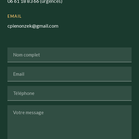
06 61 18 83 66
(urgences)
EMAIL
cpienonzek@gmail.com