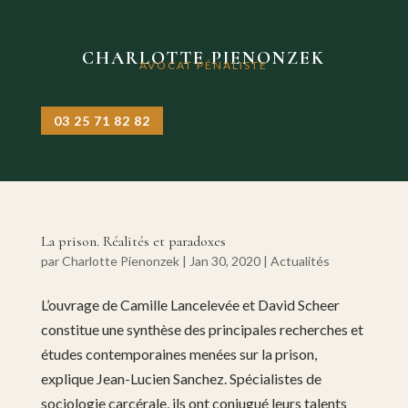
CHARLOTTE PIENONZEK
AVOCAT PÉNALISTE
03 25 71 82 82
La prison. Réalités et paradoxes
par
Charlotte Pienonzek
|
Jan 30, 2020
|
Actualités
L’ouvrage de Camille Lancelevée et David Scheer
constitue une synthèse des principales recherches et
études contemporaines menées sur la prison,
explique Jean-Lucien Sanchez. Spécialistes de
sociologie carcérale, ils ont conjugué leurs talents