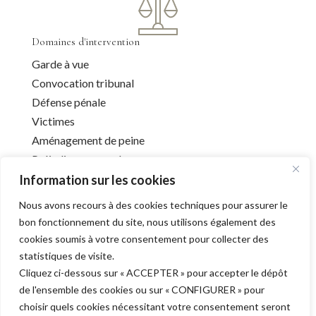
Domaines d'intervention
Garde à vue
Convocation tribunal
Défense pénale
Victimes
Aménagement de peine
Préjudice corporel
Information sur les cookies
Nous avons recours à des cookies techniques pour assurer le
Infos utiles
bon fonctionnement du site, nous utilisons également des
cookies soumis à votre consentement pour collecter des
Liens utiles
statistiques de visite.
Mentions légales
Cliquez ci-dessous sur « ACCEPTER » pour accepter le dépôt
Déontologie
de l'ensemble des cookies ou sur « CONFIGURER » pour
Barreau de l’Aube
choisir quels cookies nécessitant votre consentement seront