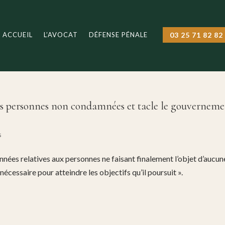
ACCUEIL
L’AVOCAT
DÉFENSE PÉNALE
03 25 71 82 82
 des personnes non condamnées et tacle le gouvernem
s
onnées relatives aux personnes ne faisant finalement l’objet d’aucun
nécessaire pour atteindre les objectifs qu’il poursuit ».