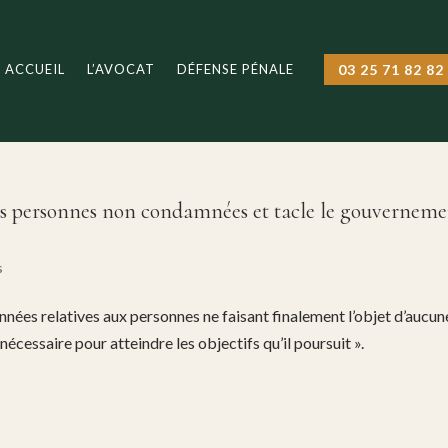
ACCUEIL
L’AVOCAT
DÉFENSE PÉNALE
03 25 71 82 82
 des personnes non condamnées et tacle le gouvernem
s
onnées relatives aux personnes ne faisant finalement l’objet d’aucun
nécessaire pour atteindre les objectifs qu’il poursuit ».