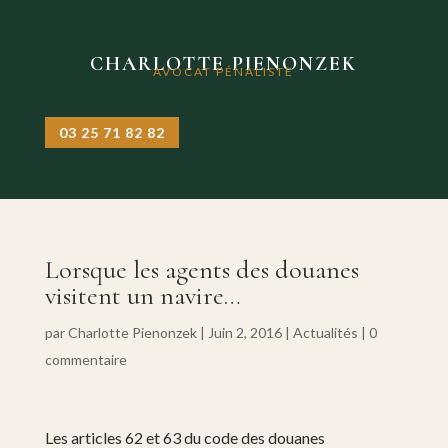
CHARLOTTE PIENONZEK
AVOCAT PÉNALISTE
03 25 71 82 82
Lorsque les agents des douanes
visitent un navire…
par
Charlotte Pienonzek
|
Juin 2, 2016
|
Actualités
|
0
commentaire
Les articles 62 et 63 du code des douanes