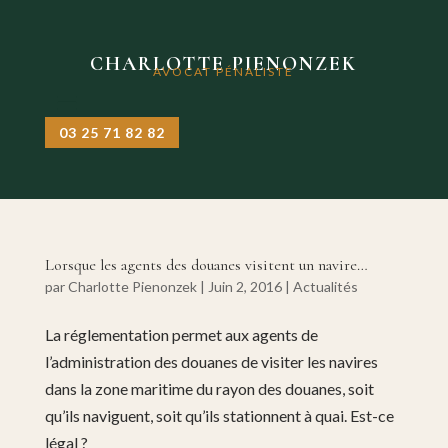
CHARLOTTE PIENONZEK
AVOCAT PÉNALISTE
03 25 71 82 82
Lorsque les agents des douanes visitent un navire…
par
Charlotte Pienonzek
|
Juin 2, 2016
|
Actualités
La réglementation permet aux agents de
l’administration des douanes de visiter les navires
dans la zone maritime du rayon des douanes, soit
qu’ils naviguent, soit qu’ils stationnent à quai. Est-ce
légal ?