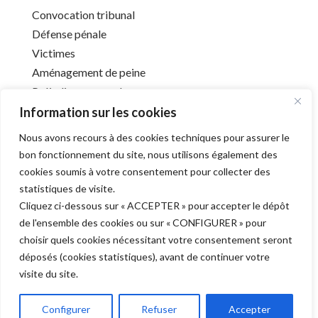
Convocation tribunal
Défense pénale
Victimes
Aménagement de peine
Préjudice corporel
Information sur les cookies
Nous avons recours à des cookies techniques pour assurer le
Infos utiles
bon fonctionnement du site, nous utilisons également des
cookies soumis à votre consentement pour collecter des
Liens utiles
statistiques de visite.
Mentions légales
Cliquez ci-dessous sur « ACCEPTER » pour accepter le dépôt
Déontologie
de l'ensemble des cookies ou sur « CONFIGURER » pour
Barreau de l’Aube
choisir quels cookies nécessitant votre consentement seront
déposés (cookies statistiques), avant de continuer votre
visite du site.
Derniers articles
Configurer
Refuser
Accepter