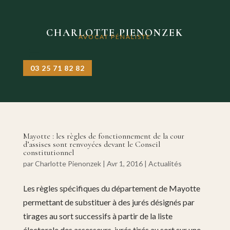
CHARLOTTE PIENONZEK
AVOCAT PÉNALISTE
03 25 71 82 82
Mayotte : les règles de fonctionnement de la cour
d’assises sont renvoyées devant le Conseil
constitutionnel
par
Charlotte Pienonzek
|
Avr 1, 2016
|
Actualités
Les règles spécifiques du département de Mayotte
permettant de substituer à des jurés désignés par
tirages au sort successifs à partir de la liste
électorale des assesseurs-jurés tirés au sort sur une