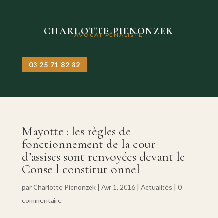
CHARLOTTE PIENONZEK
AVOCAT PÉNALISTE
03 25 71 82 82
Mayotte : les règles de
fonctionnement de la cour
d’assises sont renvoyées devant le
Conseil constitutionnel
par
Charlotte Pienonzek
|
Avr 1, 2016
|
Actualités
|
0
commentaire