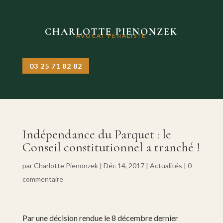
CHARLOTTE PIENONZEK
AVOCAT PÉNALISTE
03 25 71 82 82
Indépendance du Parquet : le
Conseil constitutionnel a tranché !
par
Charlotte Pienonzek
|
Déc 14, 2017
|
Actualités
|
0
commentaire
Par une décision rendue le 8 décembre dernier