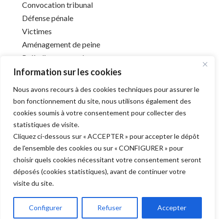
Convocation tribunal
Défense pénale
Victimes
Aménagement de peine
Préjudice corporel
Information sur les cookies
Nous avons recours à des cookies techniques pour assurer le
Infos utiles
bon fonctionnement du site, nous utilisons également des
cookies soumis à votre consentement pour collecter des
Liens utiles
statistiques de visite.
Mentions légales
Cliquez ci-dessous sur « ACCEPTER » pour accepter le dépôt
Déontologie
de l'ensemble des cookies ou sur « CONFIGURER » pour
Barreau de l’Aube
choisir quels cookies nécessitant votre consentement seront
déposés (cookies statistiques), avant de continuer votre
visite du site.
Derniers articles
Configurer
Refuser
Accepter