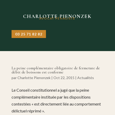
CHARLOTTE PIENONZEK
AVOCAT PÉNALISTE
03 25 71 82 82
La peine complémentaire obligatoire de fermeture de
débit de boissons est conforme
par
Charlotte Pienonzek
|
Oct 22, 2015
|
Actualités
Le Conseil constitutionnel a jugé que la peine
complémentaire instituée par les dispositions
contestées « est directement liée au comportement
délictuel réprimé ».