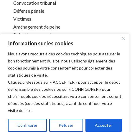
Convocation tribunal
Défense pénale
Victimes
Aménagement de peine
Préjudice corporel
Information sur les cookies
Nous avons recours à des cookies techniques pour assurer le
Infos utiles
bon fonctionnement du site, nous utilisons également des
cookies soumis à votre consentement pour collecter des
Liens utiles
statistiques de visite.
Mentions légales
Cliquez ci-dessous sur « ACCEPTER » pour accepter le dépôt
Déontologie
de l'ensemble des cookies ou sur « CONFIGURER » pour
Barreau de l’Aube
choisir quels cookies nécessitant votre consentement seront
déposés (cookies statistiques), avant de continuer votre
visite du site.
Derniers articles
Configurer
Refuser
Accepter