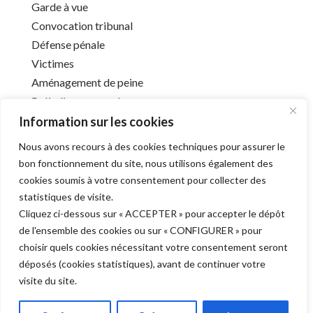
Garde à vue
Convocation tribunal
Défense pénale
Victimes
Aménagement de peine
Préjudice corporel
Information sur les cookies
Nous avons recours à des cookies techniques pour assurer le
Infos utiles
bon fonctionnement du site, nous utilisons également des
cookies soumis à votre consentement pour collecter des
Liens utiles
statistiques de visite.
Mentions légales
Cliquez ci-dessous sur « ACCEPTER » pour accepter le dépôt
Déontologie
de l'ensemble des cookies ou sur « CONFIGURER » pour
Barreau de l’Aube
choisir quels cookies nécessitant votre consentement seront
déposés (cookies statistiques), avant de continuer votre
visite du site.
Derniers articles