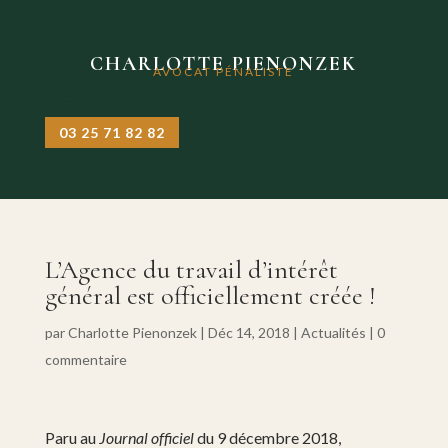
CHARLOTTE PIENONZEK
AVOCAT PÉNALISTE
03 25 71 82 82
L’Agence du travail d’intérêt
général est officiellement créée !
par
Charlotte Pienonzek
|
Déc 14, 2018
|
Actualités
|
0
commentaire
Paru au
Journal officiel
du 9 décembre 2018,