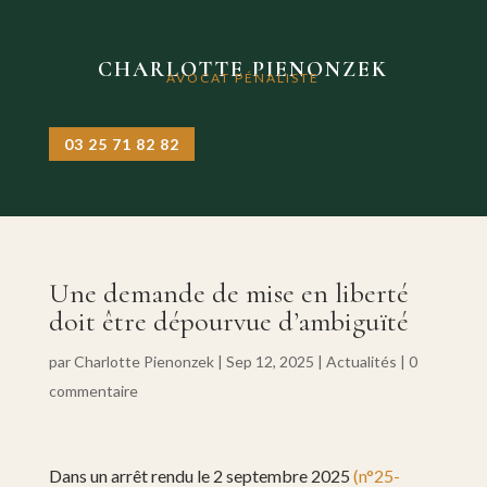
CHARLOTTE PIENONZEK
AVOCAT PÉNALISTE
03 25 71 82 82
Une demande de mise en liberté
doit être dépourvue d’ambiguïté
par
Charlotte Pienonzek
|
Sep 12, 2025
|
Actualités
|
0
commentaire
Dans un arrêt rendu le 2 septembre 2025
(n°25-