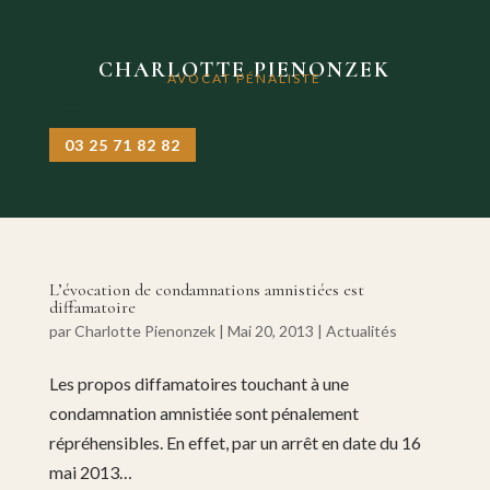
CHARLOTTE PIENONZEK
AVOCAT PÉNALISTE
03 25 71 82 82
L’évocation de condamnations amnistiées est
diffamatoire
par
Charlotte Pienonzek
|
Mai 20, 2013
|
Actualités
Les propos diffamatoires touchant à une
condamnation amnistiée sont pénalement
répréhensibles. En effet, par un arrêt en date du 16
mai 2013…