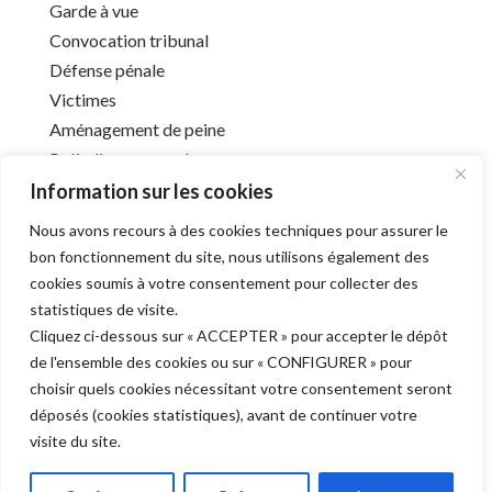
Garde à vue
Convocation tribunal
Défense pénale
Victimes
Aménagement de peine
Préjudice corporel
Information sur les cookies
Nous avons recours à des cookies techniques pour assurer le
Infos utiles
bon fonctionnement du site, nous utilisons également des
cookies soumis à votre consentement pour collecter des
Liens utiles
statistiques de visite.
Mentions légales
Cliquez ci-dessous sur « ACCEPTER » pour accepter le dépôt
Déontologie
de l'ensemble des cookies ou sur « CONFIGURER » pour
Barreau de l’Aube
choisir quels cookies nécessitant votre consentement seront
déposés (cookies statistiques), avant de continuer votre
visite du site.
Derniers articles