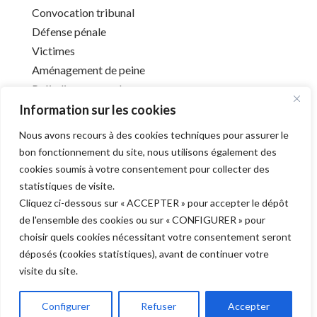
Convocation tribunal
Défense pénale
Victimes
Aménagement de peine
Préjudice corporel
Information sur les cookies
Nous avons recours à des cookies techniques pour assurer le
Infos utiles
bon fonctionnement du site, nous utilisons également des
cookies soumis à votre consentement pour collecter des
Liens utiles
statistiques de visite.
Mentions légales
Cliquez ci-dessous sur « ACCEPTER » pour accepter le dépôt
Déontologie
de l'ensemble des cookies ou sur « CONFIGURER » pour
Barreau de l’Aube
choisir quels cookies nécessitant votre consentement seront
déposés (cookies statistiques), avant de continuer votre
visite du site.
Derniers articles
Configurer
Refuser
Accepter