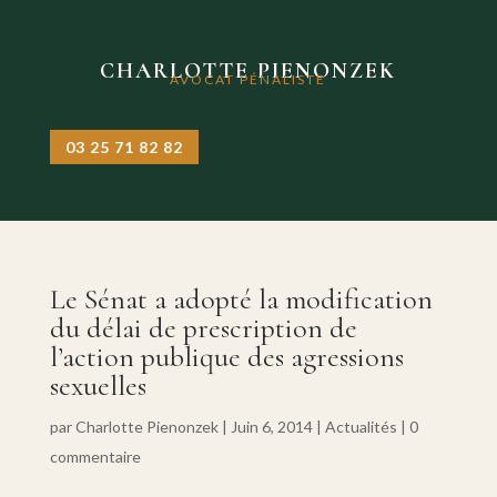
CHARLOTTE PIENONZEK
AVOCAT PÉNALISTE
03 25 71 82 82
Le Sénat a adopté la modification
du délai de prescription de
l’action publique des agressions
sexuelles
par
Charlotte Pienonzek
|
Juin 6, 2014
|
Actualités
|
0
commentaire