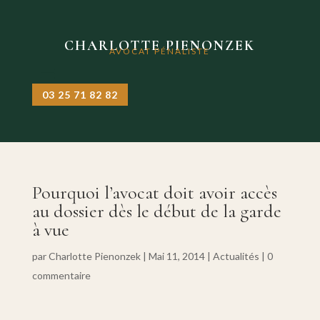
CHARLOTTE PIENONZEK
AVOCAT PÉNALISTE
03 25 71 82 82
Pourquoi l’avocat doit avoir accès
au dossier dès le début de la garde
à vue
par
Charlotte Pienonzek
|
Mai 11, 2014
|
Actualités
|
0
commentaire