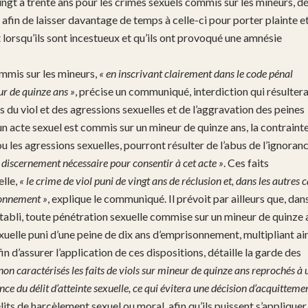
vingt à trente ans pour les crimes sexuels commis sur les mineurs, dé
 afin de laisser davantage de temps à celle-ci pour porter plainte e
 lorsqu’ils sont incestueux et qu’ils ont provoqué une amnésie
ommis sur les mineurs,
« en inscrivant clairement dans le code pénal
ur de quinze ans »
, précise un communiqué, interdiction qui résultera
fs du viol et des agressions sexuelles et de l’aggravation des peines
 un acte sexuel est commis sur un mineur de quinze ans, la contraint
 ou les agressions sexuelles, pourront résulter de l’abus de l’ignoran
 discernement nécessaire pour consentir à cet acte »
. Ces faits
elle,
« le crime de viol puni de vingt ans de réclusion et, dans les autres c
isonnement »
, explique le communiqué. Il prévoit par ailleurs que, dans
établi, toute pénétration sexuelle commise sur un mineur de quinze 
exuelle puni d’une peine de dix ans d’emprisonnement, multipliant ai
n d’assurer l’application de ces dispositions, détaille la garde des
e non caractérisés les faits de viols sur mineur de quinze ans reprochés à 
nce du délit d’atteinte sexuelle, ce qui évitera une décision d’acquitteme
lits de harcèlement sexuel ou moral, afin qu’ils puissent s’appliquer