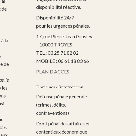
lai
disponibilité réactive.
t de
Disponibilité 24/7
pour les urgences pénales.
17, rue Pierre-Jean Grosley
 à la
– 10000 TROYES
TEL.: 03 25 71 82 82
e
MOBILE : 06 61 18 83 66
ce de
PLAN D’ACCES
as, le
Domaines d’intervention
 les
ans
Défense pénale générale
nsi
(crimes, délits,
contraventions)
un
Droit pénal des affaires et
nt »
.
contentieux économique
 aux