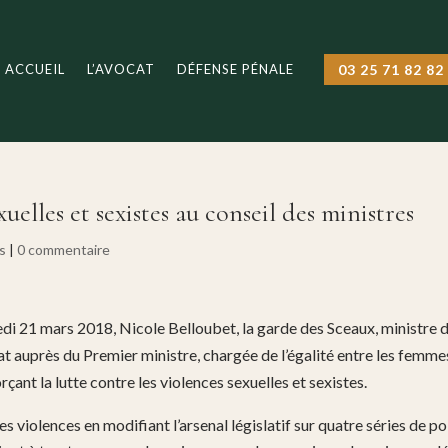
ACCUEIL
L’AVOCAT
DÉFENSE PÉNALE
03 25 71 82 82
xuelles et sexistes au conseil des ministres
s
|
0 commentaire
edi 21 mars 2018, Nicole Belloubet, la garde des Sceaux, ministre d
tat auprès du Premier ministre, chargée de l’égalité entre les femme
çant la lutte contre les violences sexuelles et sexistes.
s violences en modifiant l’arsenal législatif sur quatre séries de po