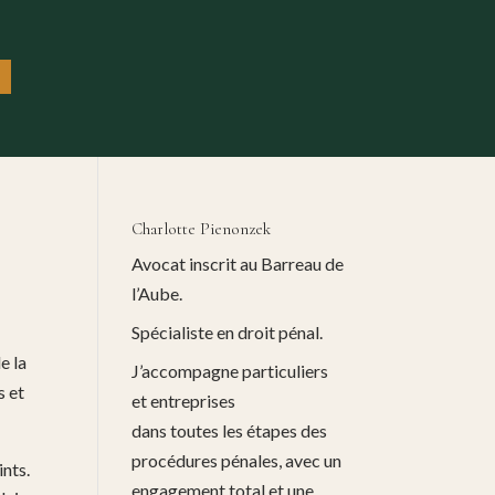
Charlotte Pienonzek
Avocat inscrit au Barreau de
l’Aube.
Spécialiste en droit pénal.
e la
J’accompagne particuliers
s et
et entreprises
dans toutes les étapes des
procédures pénales, avec un
ints.
engagement total et une