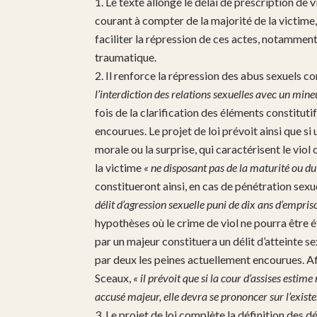
Le texte allonge le délai de prescription de 
courant à compter de la majorité de la victime,
faciliter la répression de ces actes, notamment
traumatique.
Il renforce la répression des abus sexuels c
l’interdiction des relations sexuelles avec un mine
fois de la clarification des éléments constituti
encourues. Le projet de loi prévoit ainsi que si
morale ou la surprise, qui caractérisent le viol
la victime
« ne disposant pas de la maturité ou du
constitueront ainsi, en cas de pénétration sexu
délit d’agression sexuelle puni de dix ans d’empr
hypothèses où le crime de viol ne pourra être 
par un majeur constituera un délit d’atteinte s
par deux les peines actuellement encourues. Afi
Sceaux,
« il prévoit que si la cour d’assises estim
accusé majeur, elle devra se prononcer sur l’existe
Le projet de loi complète la définition des dé