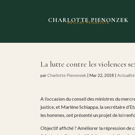
CHARLOTTE PIENONZEK
AVOCAT PÉNALISTE
La lutte contre les violences se
par
Charlotte Pienonzek
|
Mar 22, 2018
|
Actualité
A l’occasion du conseil des ministres du mercr
justice, et Marlène Schiappa, la secrétaire d’E
les hommes, ont présenté un projet de loi renfor
Objectif affiché ? Améliorer la répression de ce