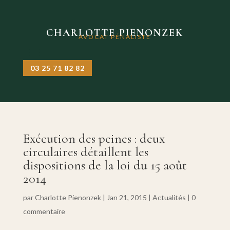
CHARLOTTE PIENONZEK
AVOCAT PÉNALISTE
03 25 71 82 82
Exécution des peines : deux
circulaires détaillent les
dispositions de la loi du 15 août
2014
par
Charlotte Pienonzek
|
Jan 21, 2015
|
Actualités
|
0
commentaire