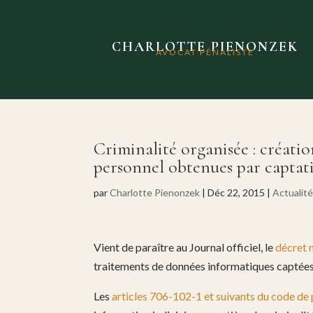
CHARLOTTE PIENONZEK
AVOCAT PÉNALISTE
Criminalité organisée : créati
personnel obtenues par captat
par
Charlotte Pienonzek
|
Déc 22, 2015
|
Actualit
Vient de paraître au Journal officiel, le
décret
traitements de données informatiques captées 
Les
articles 706-102-1 et suivants du code de