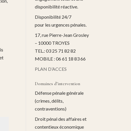
tion,
disponibilité réactive.
Disponibilité 24/7
pour les urgences pénales.
17, rue Pierre-Jean Grosley
– 10000 TROYES
is
TEL.: 03 25 71 82 82
et
MOBILE : 06 61 18 83 66
PLAN D’ACCES
Domaines d’intervention
Défense pénale générale
(crimes, délits,
contraventions)
Droit pénal des affaires et
contentieux économique