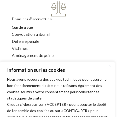
Domaines d'intervention
Garde à vue
Convocation tribunal
Défense pénale
Victimes
Aménagement de peine
Préjudice corporel
Information sur les cookies
Nous avons recours à des cookies techniques pour assurer le
Infos utiles
bon fonctionnement du site, nous utilisons également des
cookies soumis à votre consentement pour collecter des
Liens utiles
statistiques de visite.
Mentions légales
Cliquez ci-dessous sur « ACCEPTER » pour accepter le dépôt
Déontologie
de l'ensemble des cookies ou sur « CONFIGURER » pour
Barreau de l’Aube
choisir quels cookies nécessitant votre consentement seront