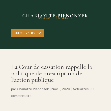
CHARLOTTE PIENONZEK
AVOCAT PÉNALISTE
03 25 71 82 82
La Cour de cassation rappelle la
politique de prescription de
l’action publique
par
Charlotte Pienonzek
|
Nov 5, 2020
|
Actualités
|
0
commentaire