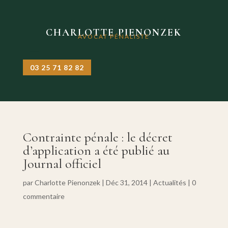
CHARLOTTE PIENONZEK
AVOCAT PÉNALISTE
03 25 71 82 82
Contrainte pénale : le décret
d’application a été publié au
Journal officiel
par
Charlotte Pienonzek
|
Déc 31, 2014
|
Actualités
|
0
commentaire