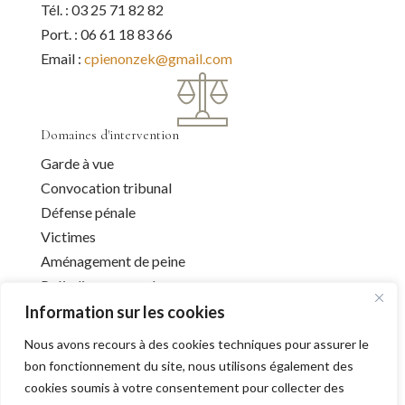
Tél. : 03 25 71 82 82
Port. : 06 61 18 83 66
Email :
cpienonzek@gmail.com
Domaines d'intervention
Garde à vue
Convocation tribunal
Défense pénale
Victimes
Aménagement de peine
Préjudice corporel
Information sur les cookies
Nous avons recours à des cookies techniques pour assurer le
Infos utiles
bon fonctionnement du site, nous utilisons également des
cookies soumis à votre consentement pour collecter des
Liens utiles