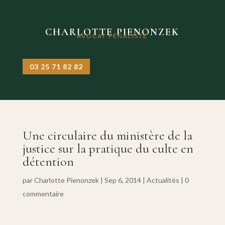
CHARLOTTE PIENONZEK
AVOCAT PÉNALISTE
03 25 71 82 82
Une circulaire du ministère de la
justice sur la pratique du culte en
détention
par
Charlotte Pienonzek
|
Sep 6, 2014
|
Actualités
|
0
commentaire