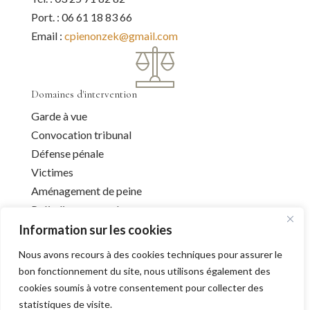
Port. : 06 61 18 83 66
Email :
cpienonzek@gmail.com
Domaines d'intervention
Garde à vue
Convocation tribunal
Défense pénale
Victimes
Aménagement de peine
Préjudice corporel
Information sur les cookies
Nous avons recours à des cookies techniques pour assurer le
Infos utiles
bon fonctionnement du site, nous utilisons également des
cookies soumis à votre consentement pour collecter des
Liens utiles
statistiques de visite.
Mentions légales