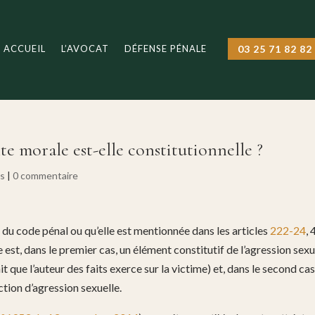
ACCUEIL
L’AVOCAT
DÉFENSE PÉNALE
03 25 71 82 82
nte morale est-elle constitutionnelle ?
és
|
0 commentaire
1
du code pénal ou qu’elle est mentionnée dans les articles
222-24
, 
est, dans le premier cas, un élément constitutif de l’agression sexu
it que l’auteur des faits exerce sur la victime) et, dans le second cas
tion d’agression sexuelle.