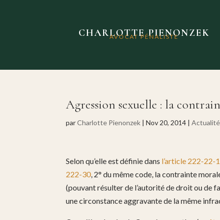
CHARLOTTE PIENONZEK
AVOCAT PÉNALISTE
Agression sexuelle : la contrai
par
Charlotte Pienonzek
|
Nov 20, 2014
|
Actualit
Selon qu’elle est définie dans
l’article 222-22-
222-30
, 2° du même code, la contrainte morale 
(pouvant résulter de l’autorité de droit ou de fa
une circonstance aggravante de la même infrac