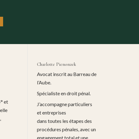
Charlotte Pienonzek
Avocat inscrit au Barreau de
l’Aube.
Spécialiste en droit pénal.
4° et
J’accompagne particuliers
elle
et entreprises
,
dans toutes les étapes des
procédures pénales, avec un
engagement total et une