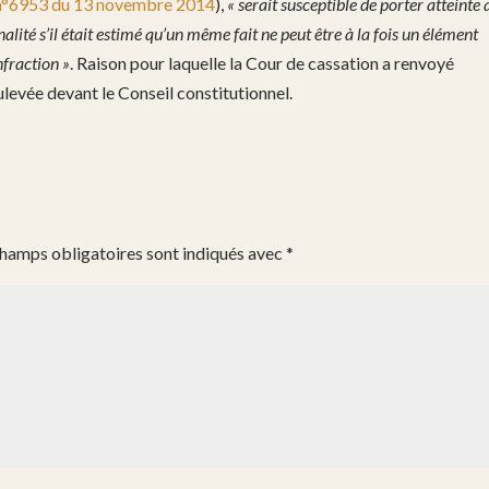
 n°6953 du 13 novembre 2014
),
« serait susceptible de porter atteinte
nalité s’il était estimé qu’un même fait ne peut être à la fois un élément
nfraction »
. Raison pour laquelle la Cour de cassation a renvoyé
oulevée devant le Conseil constitutionnel.
champs obligatoires sont indiqués avec
*