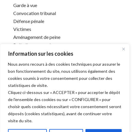
Garde à vue
Convocation tribunal
Défense pénale
Victimes
Aménagement de peine
Préjudice corporel
Information sur les cookies
Nous avons recours à des cookies techniques pour assurer le
Infos utiles
bon fonctionnement du site, nous utilisons également des
cookies soumis à votre consentement pour collecter des
Liens utiles
statistiques de visite.
Mentions légales
Cliquez ci-dessous sur « ACCEPTER » pour accepter le dépôt
Déontologie
de l'ensemble des cookies ou sur « CONFIGURER » pour
Barreau de l’Aube
choisir quels cookies nécessitant votre consentement seront
déposés (cookies statistiques), avant de continuer votre
visite du site.
Derniers articles