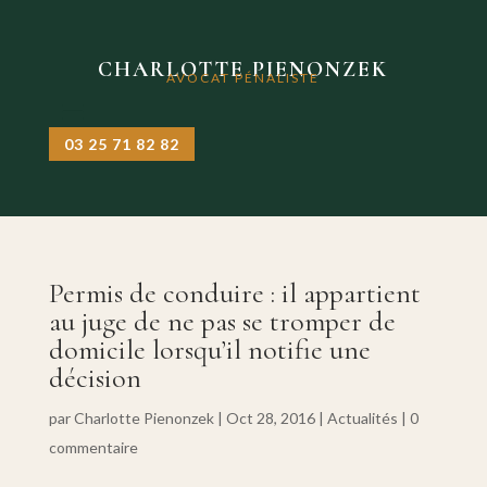
CHARLOTTE PIENONZEK
AVOCAT PÉNALISTE
03 25 71 82 82
Permis de conduire : il appartient
au juge de ne pas se tromper de
domicile lorsqu’il notifie une
décision
par
Charlotte Pienonzek
|
Oct 28, 2016
|
Actualités
|
0
commentaire