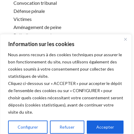
Convocation tribunal
Défense pénale
Victimes
Aménagement de peine
Préjudice corporel
Information sur les cookies
Nous avons recours à des cookies techniques pour assurer le
Infos utiles
bon fonctionnement du site, nous utilisons également des
cookies soumis à votre consentement pour collecter des
Liens utiles
statistiques de visite.
Mentions légales
Cliquez ci-dessous sur « ACCEPTER » pour accepter le dépôt
Déontologie
de l'ensemble des cookies ou sur « CONFIGURER » pour
Barreau de l’Aube
choisir quels cookies nécessitant votre consentement seront
déposés (cookies statistiques), avant de continuer votre
visite du site.
Derniers articles
Configurer
Refuser
Accepter