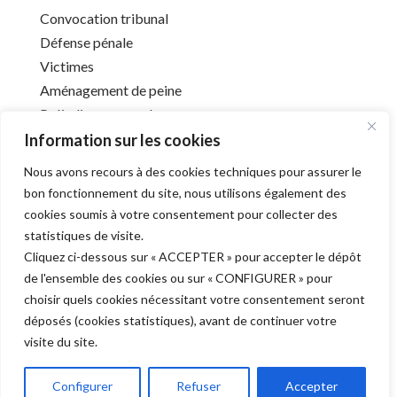
Convocation tribunal
Défense pénale
Victimes
Aménagement de peine
Préjudice corporel
Information sur les cookies
Nous avons recours à des cookies techniques pour assurer le
Infos utiles
bon fonctionnement du site, nous utilisons également des
cookies soumis à votre consentement pour collecter des
Liens utiles
statistiques de visite.
Mentions légales
Cliquez ci-dessous sur « ACCEPTER » pour accepter le dépôt
Déontologie
de l'ensemble des cookies ou sur « CONFIGURER » pour
Barreau de l’Aube
choisir quels cookies nécessitant votre consentement seront
déposés (cookies statistiques), avant de continuer votre
visite du site.
Derniers articles
Configurer
Refuser
Accepter