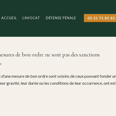
ACCUEIL
L’AVOCAT
DÉFENSE PÉNALE
03 25 71 82 82
 mesures de bon ordre ne sont pas des sanctions
s
ise d’une mesure de bon ordre sont voisins de ceux pouvant fonder u
, leur gravité, leur durée ou les conditions de leur occurrence, ont es