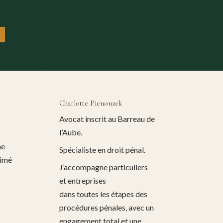
Charlotte Pienonzek
Avocat inscrit au Barreau de
l’Aube.
ne
Spécialiste en droit pénal.
timé
J’accompagne particuliers
et entreprises
dans toutes les étapes des
procédures pénales, avec un
engagement total et une