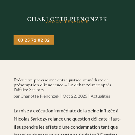
CHARLOTTE PIENONZEK
AVOCAT PÉNALISTE
03 25 71 82 82
Exécution provisoire : entre justice immédiate et
présomption d’innocence – Le débat relancé après
l’affaire Sarkozy
par
Charlotte Pienonzek
|
Oct 22, 2025
|
Actualités
La mise à exécution immédiate de la peine infligée à
Nicolas Sarkozy relance une question délicate : faut-
il suspendre les effets d’une condamnation tant que
les voies de recours ne sont pas épuisées ? Derrière